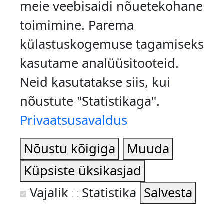
meie veebisaidi nõuetekohane
toimimine. Parema
külastuskogemuse tagamiseks
kasutame analüüsitooteid.
FACEBOOK
Neid kasutatakse siis, kui
INSTAGRAM
nõustute "Statistikaga".
TINGIMUSED
Privaatsusavaldus
PRIVAATSUSPOLIITIKA
JAANITULED.EE@GMAIL.COM
Nõustu kõigiga
Muuda
© JAANITULED.EE 2026
Küpsiste üksikasjad
ARENDAJA
CAUPO HELVIK OÜ
Vajalik
Statistika
Salvesta
Statistika