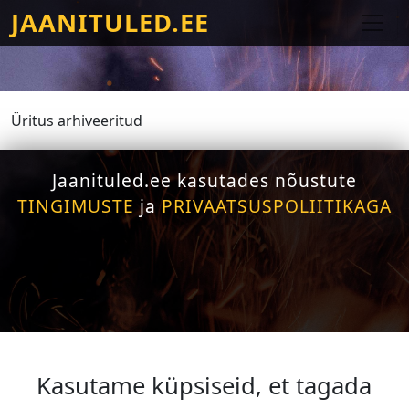
JAANITULED.EE
Üritus arhiveeritud
Jaanituled.ee kasutades nõustute
TINGIMUSTE
ja
PRIVAATSUSPOLIITIKAGA
Kasutame küpsiseid, et tagada